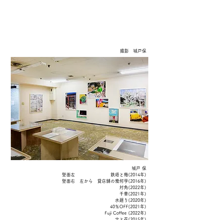
撮影 城戸保
​城戸 保
壁面左 鉄塔と梅(2014年)
壁面右 左から 貸店舗の幾何学(2016年)
対角(2022年)
千華(2021年)
水廻り(2020年)
40％OFF(2021年)
Fuji Coffee (2022年)
穴と花(2015年)