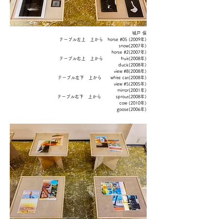
​城戸 保
テーブル左上 上から horse #05 (2009年)
snow(2007年)
horse #2(2007年)
テーブル右上 上
から fruit(2008年)
duck(2008年)
view #8(2008年)
テーブル左下
上から white cat(
2008年)
view #5(2005年)
mirror(2001年)
テーブル右下
上から sprout(2008年)
cow (2010年)
goose(2006年)