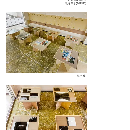
靴を干す(2019年)
​城戸 保