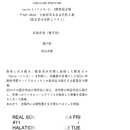
AM12:00-PM19:00
socio-1（ソシオ-1） 2階特設会場
〒567-0816 大阪府茨木市永代町５番
（阪急茨木市駅よりすぐ）
出展作家（順不同）
城戸保
杉山卓朗
前回に引き続き、阪急茨木市駅に直結した駅前ビル
「Socio（ソシオ）」を利用し、店舗跡を会場としたSOU-JR
総持寺駅アートプロジェクトの実作品を紹介する展覧会を開
催。
SOUでの展示作品の実作品に加え、各作家の周辺作品も紹介
し、
作家へのインタビューとアトリエを取材した
映像を
会場の
モニターで放映。
あわせて、会場内には個性豊かな日替わりカフェを併設
。