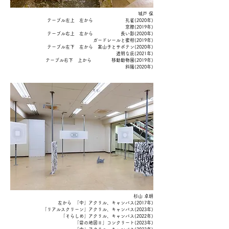
​城戸 保
テーブル左上 左から 孔雀(2020年)
窓際(2019年)
テーブル右上 左
から 長い影(2020年)
ガードレールと蜜柑(2019年)
テーブル左下 左から 案山子とサボテン(2020年)
透明な庇(2021年)
テーブル右下 上から 移動動物園(2019年)
斜陽(2020年)
​杉山 卓朗
左から 「中」アクリル、キャンバス(2017年)
「リアルスクリーン」アクリル、キャンバス
(2023年)
「そらしめ」アクリル、キャンバス(2022年)
「砦の地図Ⅱ」コンクリート(2023年)