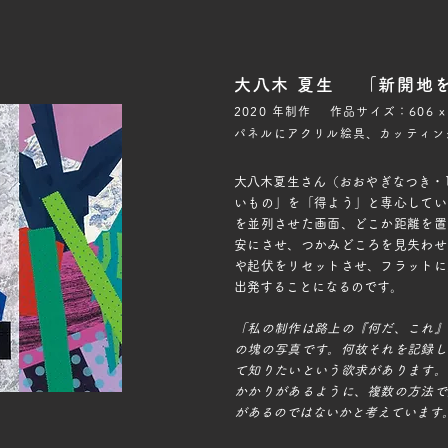
大八木 夏生 「新開地を
2020 年制作 作品サイズ：606 x 
パネルにアクリル絵具、カッティン
大八木夏生さん（おおやぎなつき・
いもの」を「得よう」と専心してい
を並列させた画面、どこか距離を置
安にさせ、つかみどころを見失わせ
や起伏をリセットさせ、フラットに
出発することになるのです。
「私の制作は路上の『何だ、これ』
の塊の写真です。何故それを記録し
て知りたいという欲求があります。
かかりがあるように、複数の方法で
があるのではないかと考えています