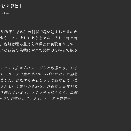
つむぐ部屋」
453㎜
1975年生まれ）の刺繍で縫い込まれた糸の色
合うことは決してありません。それは時と時
、痕跡は積み重ねられ緻密に表現されます。
かな行為の集積はやがて説得力を持って観る
ツヒェン』からイメージした作品です。わら
トーリーより金の糸でいっぱいになった部屋
ました。ひたすら手ししゅうで制作していま
う』という思いつきから、身近な手芸材料で
を続けています。ステッチも技もなく、単純
力だけで制作しています。」 井上有美子