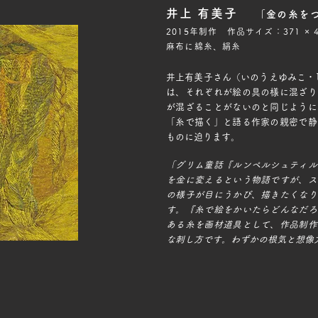
井上 有美子
「金の糸を
2015年制作 作品サイズ：371 × 
麻布に綿糸、絹糸
井上有美子さん（いのうえゆみこ・
は、それぞれが絵の具の様に混ざり
が混ざることがないのと同じように
「糸で描く」と語る作家の親密で静
ものに迫ります。
「グリム童話『ルンペルシュティル
を金に変えるという物語ですが、ス
の様子が目にうかび、描きたくなり
す。『糸で絵をかいたらどんなだろ
ある糸を画材道具として、作品制作
な刺し方です。わずかの根気と想像