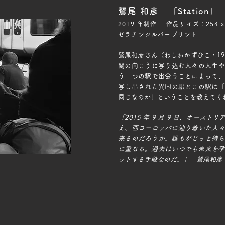
鷲尾 和彦
「Station」
2019 年制作 作品サイズ：254 x 
ゼラチンシルバープリント
鷲尾和彦さん（わしおかずひこ・1
間の向こうに写り込む人々の人生や
う一つの駅で出会うことによって、
写し出された異国の駅とこの駅は「
同じなのか」ということを教えてく
「2015 年 9 月 9 日、オー
え、西ヨーロッパに辿り着いた人
来るのだろうか。誰もがじっと
に重なる。過去はいつでも未来を孕
ットする手段なのだ。」 鷲尾和彦