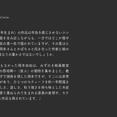
51mm
3年生まれ）の作品は作為を感じさせないシン
面を生み出しながらも、一方ではどこか穏や
炭の黒一色で描かれていますが、その黒はと
岡本さんとかぼちゃと向き合った作家と絵の
重なりの豊かさではないでしょうか。
間もなかった岡本由加は、みずのき絵画教室
講師の西垣籌一（故人）の期待を集めました。教
ずで頭角を現した岡本ですが、そこには非常
があり、ひとつのモティーフを約一年間描き
しさ、逞しさ、粘り強さを持ち味とした木炭
塗り重ねられて生まれる漆黒の表現や、モテ
えた作品も残されています。」