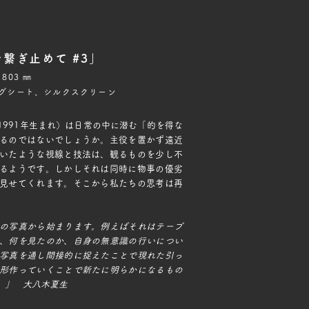
繋ぎ止めて #3」
803 ㎜
グシート、シルクスクリーン
1991年生まれ）は日常の中に潜む「的を得な
るのではないでしょうか。主役を置かず遠近
いたような視線と技法は、観るものを少し不
るようです。しかしそれは同時に物事の優劣
見せてくれます。そこから私たちの思考は再
の写真から始まります。例えばそれはテープ
、何を見たのか、自身の無意識の行いについ
写真を通し間接的に捉えたことで現れた引っ
形作っていくことで新たに明らかになるもの
。」 大八木夏生