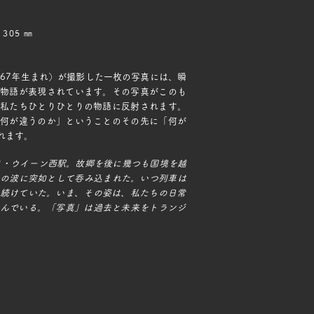
305 ㎜
967年生まれ）が撮影した一枚の写真には、瞬
物語が表現されています。その写真がこのも
私たちひとりひとりの物語に反射されます。
何が違うのか」ということのその先に「何が
れます。
ストリア・ウイーン西駅。故郷を後に幾つも国境を越
々の波に突如として呑み込まれた。いつ列車は
待ち続けていた。いま、その姿は、私たちの日常
んでいる。「写真」は過去と未来をトランジ