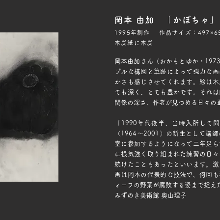
岡本 由加 「かぼちゃ」
1995年制作 作品サイズ：497×6
木炭紙に木炭
岡本由加さん（おかもとゆか・197
プルな構図と筆跡によって強力な画
かさも感じさせてくれます。絵は木
ても深く、とても豊かです。それは
関係の深さ、作者が見つめる日々の
「1990年代後半、当時入所して
（1964～2001）の新生として
室に参加するようになって二年足ら
に根気強く取り組まれた練習の日々
続けたこともあったといいます。激
画は岡本の代表的な技法で、何回も
ィーフの野菜が腐敗する姿まで捉
みずのき美術館 奥山理子