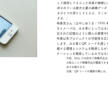
して提供してもらった写真が無数に
存されている膨大な量の画像データ
をひとつの窓としてとらえ、そこか
きる。」
林勇気さん（はやしゆうき・1976
なイメージは、みる者にとってはる
出された記憶のように個人の感情や
作家は本プロジェクトの可能性を広
します。みる者にQR コードを通
様々な環境とシステムを駆使しなが
ケーションを模索しているのではな
今回、SOU では初めて映像作品
み取ることで映像作品が鑑賞でき
出され続けます。
注意：QR コードの撮影の際には