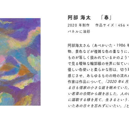
阿部 海太 「春」
2020 年制作 作品サイズ：456 ×
パネルに油彩
阿部海太さん（あべかいた・1986
物、景色などが複雑な色の重なりに
ものが等しく扱われているかのよう
で見る曖昧な輪郭線の世界に似てい
優しい色使いと柔らかな形は、切り
感じさせ、あらゆるものの時の流れ
作家は作品について、
｢2020 年
る日も借家の小さな庭を眺めていた
い若草の合間から顔を出した。人の
に謳歌する様を見て、生きるという
いたあの日々を忘れずにいたい。｣