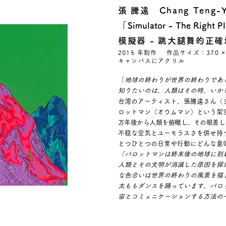
張 騰遠 Chang Teng
「
Simulator - The Right P
模擬器 - 跳大腿舞的正確
2015 年制作 作品サイズ：370 ×
キャンバスにアクリル
「
地球の終わりが世界の終わりであ
知りたいのは、人類はその時、いか
台湾のアーティスト、張騰遠さん（チ
ロットマン（オウムマン）という架
万年後から人類を俯瞰し、その眼差し
不穏な空気とユーモラスさを併せ持
とつひとつの日常や行動にどんな意
「パロットマンは終末後の地球に到
人類とその文明が消滅した原因を探
な色合いは世界の終わりの風景を描
太ももダンスを踊っています。パロ
宙とコミュニケーションする方法の