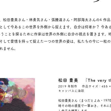
、松田豊美さん・林勇気さん・張騰遠さん・阿部海太さんの4 作
として今あるこの世界を外側から捉えます。自分は何者か？ 今ある
いうことを探るために作家は世界の外側に自分の視点を置きます。
そして愛情を持って捉えた一つの世界の姿は、私たちの今に一粒の
れません。
松田 豊美
「The very t
2019 年制作 作品サイズ：455 ×
キャンバスに油彩
松田豊美さん（まつだとよみ・197
時その時の感覚で一筆おき、それに
し作品を構築します。