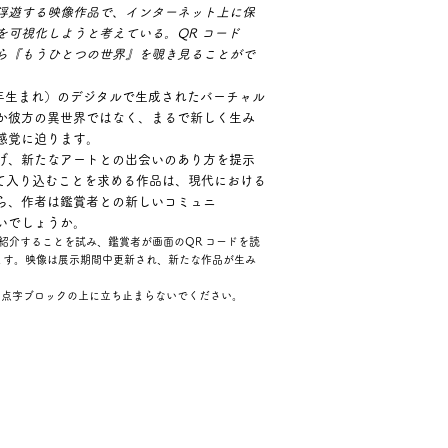
浮遊する映像作品で、インターネット上に保
を可視化しようと考えている。QR コード
ら『もうひとつの世界』を覗き見ることがで
 年生まれ）のデジタルで生成されたバーチャル
か彼方の異世界ではなく、まるで新しく生み
感覚に迫ります。
げ、新たなアートとの出会いのあり方を提示
して入り込むことを求める作品は、現代における
ら、作者は鑑賞者との新しいコミュニ
いでしょうか。
を紹介することを試み、鑑賞者が画面のQR コードを読
ます。映像は展示期間中更新され、新たな作品が生み
、点字ブロックの上に立ち止まらないでください。