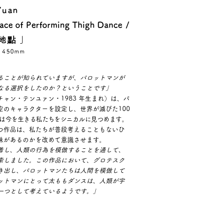
-Yuan
lace of Performing Thigh Dance
/
地點 」
 450mm
ることが知られていますが、パロットマンが
なる
選択をしたのか？ということです」
ャン・テンユァン・1983 年生まれ）は、パ
空のキャラクターを設定し、世界が滅びた100
は今を生きる私たちをシニカルに見つめます。
つ作品は、私たちが普段考えることもないひ
味があるのかを改めて意識させます。
着し、人類の行為を模倣することを通して、
索しました。この作品において、グロテスク
き出し、パロットマンたちは人間を模倣し
て
ットマンにとって太ももダンスは、人類が宇
一つとして考えているようです。」