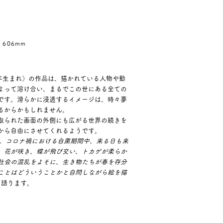
 606mm
 年生まれ）の作品は、描かれている人物や動
よって溶け合い、まるでこの世にある全ての
です。滑らかに浸透するイメージは、時々夢
るからかもしれません。
取られた画面の外側にも広がる世界の続きを
から自由にさせてくれるようです。
4 月。コロナ禍における自粛期間中、来る日も来
。花
が咲き、蝶が飛び交い、トカゲが柔らか
社会の混乱をよそに、生き物たちが春を存
分
ことはどういうことかと自問しながら絵を描
と語ります。