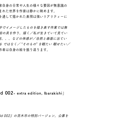
家自身の日常や人生の様々な要因が無意識の
まれた世界を作家は静かに眺めます。
を通して描かれた表現は強いリアリティーに
中でイメージしたものを描き表す作業では無
絵の具を作り、描く／私が生きていて見てい
音 光、、、などの体感が／自然と画面に出てい
ではなく／ “そのもの” を観たい 観せたい／
作者は自身の絵を振り返ります。
ld 002
- extra edition, Ibarakishi」
新
world 002』の茨木市の特別バージョン。公募を