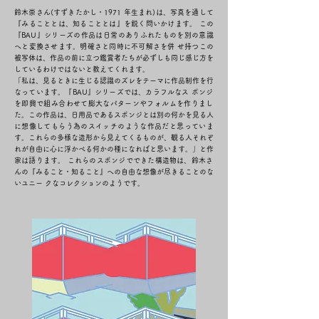
鈴木崇さん(すずきたかし・1971 年生まれ)は、写真を通して
『みることとは、知ることとは』を鋭く問いかけます。 この
『BAU』シリーズの作品は日常のありふれたものを別の意識
へと変換させます。明確さと同時に不可解さを併 せ持つこの
被写体は、作品の前に立つ鑑賞者たちが必ずしも同じ感じ方を
しているわけではないと教えてくれます。
「私は、見るときに生じる認識のズレをテーマに作品制作を行
なっています。『BAU』シリーズでは、カラフルなス ポンジ
を即興で組み合わせて膨大なパターンやフォルムを作りまし
た。この作品は、日用品であるスポンジとは別の何かを見る人
に想像してもらう為のスイッチのような作品だと思っていま
す。これらの多様な造形から見えてくるものが、観る人それぞ
れが自由に心に浮かべる何かの種になればと思います。」と作
家は語ります。 これらのスポンジでできた構造物は、鈴木さ
んの『みること・知ること』への自由な想像が尽きることのな
いユニー クなコレクションのようです。