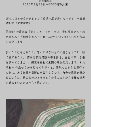
第5回展示
2020年3月29日ー2020年9月末
昔の人は本のなかをじっくり自分の足で歩いたのです ー三島
由紀夫『文章読本』
第5回目の展示は「歩くこと」をテーマに、宇仁英宏さん・鈴
木崇さん・古畑大気さん・THE COPY TRAVELERS の 4 作品
を紹介します。
歩くことは考えること、思いがけないものに巡り合うこと、肌
で感じること。 作家は試行錯誤の中を歩き、画面の中に自由
を求めてさまよい、探求を重ねて未開の地を発見します。それ
ぞれの 作品のなかをじっくり歩くと、表現の広がりと奥行き
の先に、ある光景や場所に出会うようです。自分の感覚を確か
めるように、見るものひとりひとりの歩みの中から多様な世界
を感じていただけたらと思います。