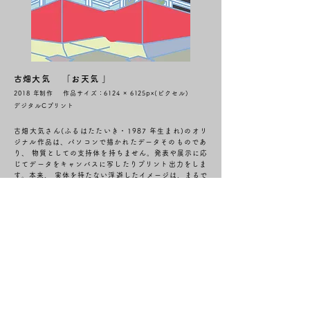
古畑大気 「お天気 」
2018 年制作 作品サイズ：6124 × 6125px(ピクセル)
デジタルCプリント
古畑大気さん(ふるはたたいき・1987 年生まれ)のオリ
ジナル作品は、パソコンで描かれたデータそのものであ
り、 物質としての支持体を持ちません。発表や展示に応
じてデータをキャンバスに写したりプリント出力をしま
す。本来、 実体を持たない浮遊したイメージは、まるで
重力から解放されたような軽やかさ、保たれた距離感、
曖昧さを曖昧 のまま留めているようです。
作家は、
「建築や土地への興味から、気になる場所や建物をメモ
のように写真で撮り貯めています。その写真の中からま
あこれはというものをパソコンの無料画像編集ソフトを
使って線と色面のみで情報を整理しながら描きます。 主
に人工物で構成され、画面の中に写る自然物は最低限の
許容できる範囲のみ描きます。同じ景色が反復するよう
に画面上に繰り返し配置したりもします。」と語りま
す。 それはまるで私たちが不意に出会う、確かめること
のできない『記憶』や『印象』そのもののようにも思え
てきます。