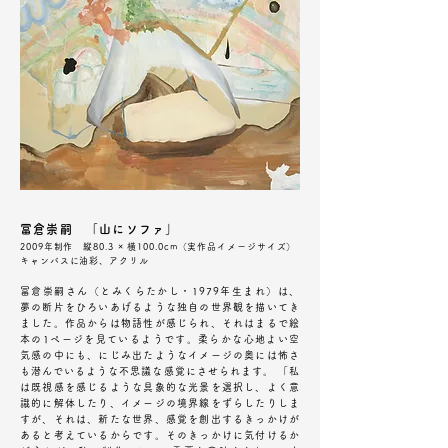
冨倉崇嗣 「山にソファ」
2009年制作 縦80.3 × 横100.0cm（実作品イメージサイズ）
キャンバスに油彩、アクリル
冨倉崇嗣さん（とみくらたかし・1979年生まれ）は、
夢の断片をひろいあげるような独自の世界観を描いてき
ました。作品からは物語性が感じられ、それはまるで絵
本の1ページを見ているようです。柔らかな心地よい空
気感の中にも、にじみ出たようなイメージの奥には怖さ
も潜んでいるような不思議な感覚にさせられます。 「私
は既視感を感じるような具象的な光景を選択し、よく意
識的に解体したり、イメージの境界線をずらしたりしま
すが、それは、新たな世界、感覚を創出するきっかけが
あると考えているからです。そのきっかけに気付けるか