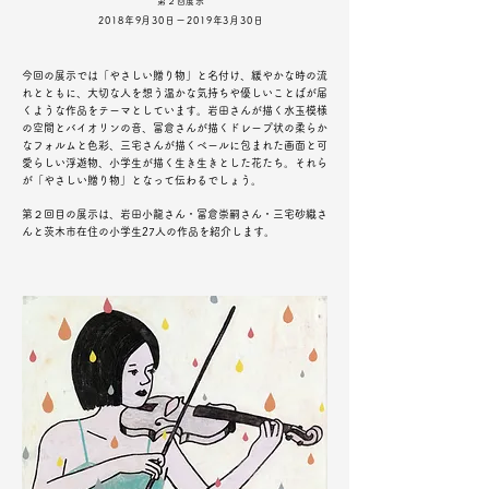
第２回展示
2018年9月30日ー2019年3月30日
今回の展示では「やさしい贈り物」と名付け、緩やかな時の流
れとともに、大切な人を想う温かな気持ちや優しいことばが届
くような作品をテーマとしています。岩田さんが描く水玉模様
の空間とバイオリンの音、冨倉さんが描くドレープ状の柔らか
なフォルムと色彩、三宅さんが描くベールに包まれた画面と可
愛らしい浮遊物、小学生が描く生き生きとした花たち。それら
が「やさしい贈り物」となって伝わるでしょう。
第２回目の展示は、岩田小龍さん・冨倉崇嗣さん・三宅砂織さ
んと茨木市在住の小学生27人の作品を紹介します。