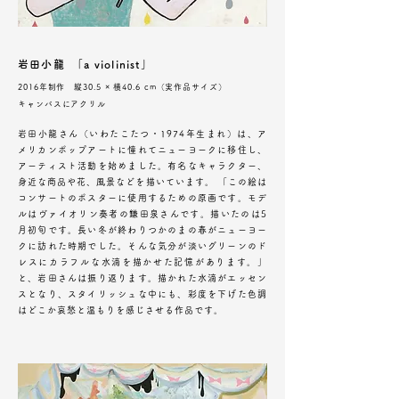
岩田小龍 「a violinist」
2016年制作 縦30.5 × 横40.6 cm（実作品サイズ）
キャンバスにアクリル
岩田小龍さん（いわたこたつ・1974年生まれ）は、ア
メリカンポップアートに憧れてニューヨークに移住し、
アーティスト活動を始めました。有名なキャラクター、
身近な商品や花、風景などを描いています。 「この絵は
コンサートのポスターに使用するための原画です。モデ
ルはヴァイオリン奏者の鎌田泉さんです。描いたのは5
月初旬です。長い冬が終わりつかのまの春がニューヨー
クに訪れた時期でした。そんな気分が淡いグリーンのド
レスにカラフルな水滴を描かせた記憶があります。」
と、岩田さんは振り返ります。描かれた水滴がエッセン
スとなり、スタイリッシュな中にも、彩度を下げた色調
はどこか哀愁と温もりを感じさせる作品です。