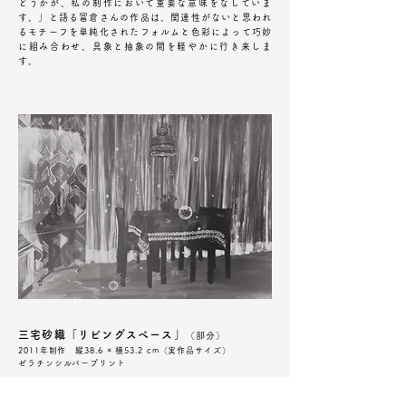
どうかが、私の制作において重要な意味をなしていま
す。」と語る冨倉さんの作品は、関連性がないと思われ
るモチーフを単純化されたフォルムと色彩によって巧妙
に組み合わせ、具象と抽象の間を軽やかに行き来しま
す。
三宅砂織「リビングスペース」
（部分）
2011年制作 縦38.6 × 横53.2 cm（実作品サイズ）
ゼラチンシルバープリント
三宅砂織さん（みやけさおり・1975年生まれ）の作品
は、身近な日常の情景をモチーフとして扱いつつ、観る