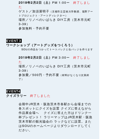
2019年2月2日（土）
PM 1:00ー
終了しまし
た
ゲスト／加須屋明子
（京都市立芸術大学教授、龍野アー
トプロジェクト・アートディレクター）
場所／リノベのいばらき DIY工房（茨木市元町
3-39）
参加無料・予約不要
EVENT３
ワークショップ（アートグッズをつくろう）
SOUの作品をつかってトートバックと缶バッジを作ります
2019年2月2日（土）
PM 3:00ー
終了しまし
た
場所／
リノベのいばらき DIY工房（茨木市元町
3-39）
参加費／
500円・予約不要
（材料がなくなり次第終
了）
EVENT4
クイズラリー
終了しました
会期中JR茨木・阪急茨木市各駅から会場までの
各スポットにクイズを設置 クイズに答えながら
作品展会場へ クイズに答えた方はドリンク一
杯プレゼント！ ラリーマップはJR茨木駅・阪急
茨木市駅の観光協会の ラックなどに設置。また
はSOUのホームページよりダウンロードしてく
ださい。