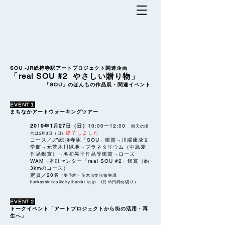
SOU -JR
総持寺駅アートプロジェクト関連企画
「real SOU #2 やさしい贈り物」
「SOU」のほんもの作品展・関連イベント
EVENT１
まちなかアートウォーキングツアー
2019年1月27日（日）
10:00ー12:00
雨天の場
終了しました
合は2月3日（日）
コース／
JR総持寺駅「SOU」鑑賞→川端康成文
学館→元茨木川緑地→プラネタリウム（中島麦
作品鑑賞）→名和晃平作品等鑑賞→ローズ
WAM→本町センター「real SOU #2」鑑賞（約
3kmのコース）
定員／
20名
（要予約・茨木市文化振興課
bunkashinkou@city.ibaraki.lg.jp
・1月16日締め切り）
EVENT２
トークイベント「アートプロジェクトから街の活用・再
生へ」